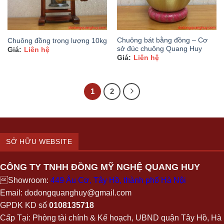
Chuông bát bằng đồng – Cơ
Chuông đồng trọng lượng 10kg
sở đúc chuông Quang Huy
Liên hệ
Liên hệ
1
2
SỞ HỮU WEBSITE
CÔNG TY TNHH ĐỒNG MỸ NGHỆ QUANG HUY
Showroom:
449 Âu Cơ, Tây Hồ, thành phố Hà Nội
Email: dodongquanghuy@gmail.com
GPDK KD số
0108135718
Cấp Tại: Phòng tài chính & Kế hoạch, UBND quận Tây Hồ, Hà