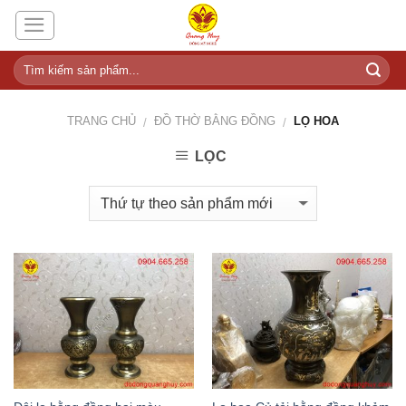
Skip
to
content
TRANG CHỦ
ĐỒ THỜ BẰNG ĐỒNG
LỌ HOA
/
/
LỌC