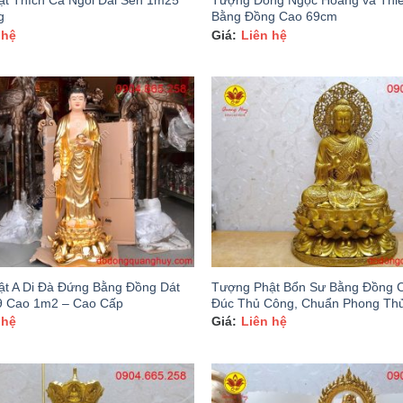
t Thích Ca Ngồi Đài Sen 1m25
Tượng Đồng Ngọc Hoàng và Thi
g
Bằng Đồng Cao 69cm
 hệ
Liên hệ
t A Di Đà Đứng Bằng Đồng Dát
Tượng Phật Bổn Sư Bằng Đồng 
9 Cao 1m2 – Cao Cấp
Đúc Thủ Công, Chuẩn Phong Th
 hệ
Liên hệ