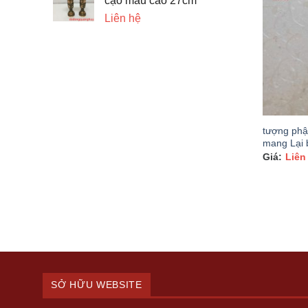
cạo màu cao 27cm
Liên hệ
tượng phậ
mang Lại 
Liên
SỞ HỮU WEBSITE