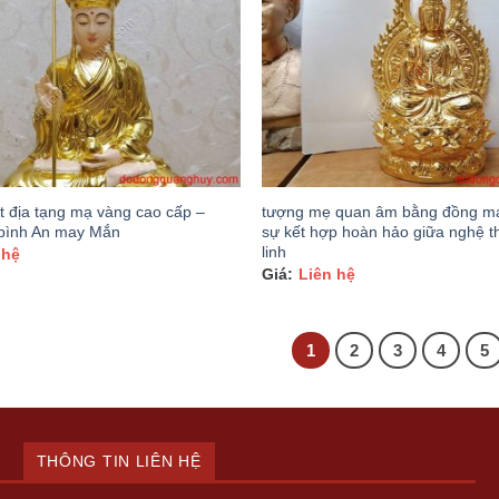
t địa tạng mạ vàng cao cấp –
tượng mẹ quan âm bằng đồng m
bình An may Mắn
sự kết hợp hoàn hảo giữa nghệ t
linh
 hệ
Liên hệ
1
2
3
4
5
THÔNG TIN LIÊN HỆ