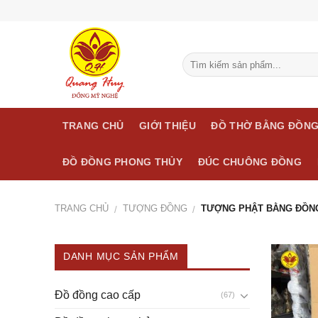
Skip
to
content
TRANG CHỦ
GIỚI THIỆU
ĐỒ THỜ BẰNG ĐỒN
ĐỒ ĐỒNG PHONG THỦY
ĐÚC CHUÔNG ĐỒNG
TRANG CHỦ
TƯỢNG ĐỒNG
TƯỢNG PHẬT BẰNG ĐỒN
/
/
DANH MỤC SẢN PHẨM
Đồ đồng cao cấp
(67)