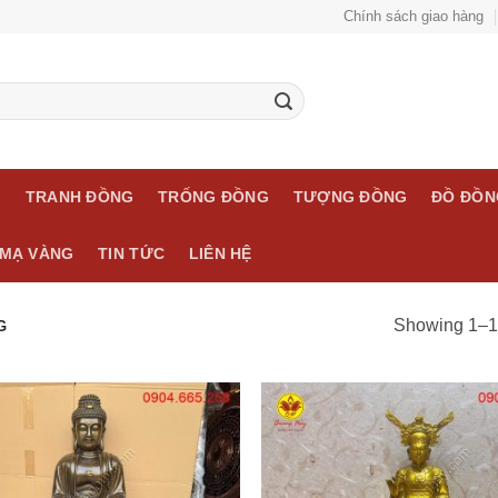
Chính sách giao hàng
G
TRANH ĐỒNG
TRỐNG ĐỒNG
TƯỢNG ĐỒNG
ĐỒ ĐỒN
MẠ VÀNG
TIN TỨC
LIÊN HỆ
Showing 1–12
G