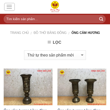
Skip
to
content
TRANG CHỦ
ĐỒ THỜ BẰNG ĐỒNG
ỐNG CẮM HƯƠNG
/
/
LỌC