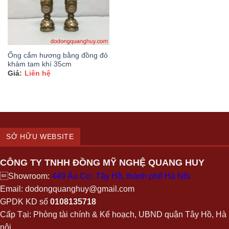
Ống cắm hương bằng đồng đỏ
khảm tam khí 35cm
Liên hệ
SỞ HỮU WEBSITE
CÔNG TY TNHH ĐỒNG MỸ NGHỆ QUANG HUY
Showroom:
449 Âu Cơ, Tây Hồ, thành phố Hà Nội
Email: dodongquanghuy@gmail.com
GPDK KD số
0108135718
Cấp Tại: Phòng tài chính & Kế hoạch, UBND quận Tây Hồ, Hà
nội