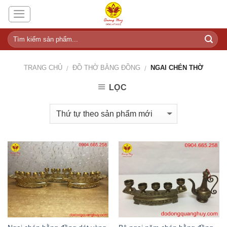
Skip
to
content
TRANG CHỦ
ĐỒ THỜ BẰNG ĐỒNG
NGAI CHÉN THỜ
/
/
LỌC