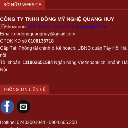
SỞ HỮU WEBSITE
CÔNG TY TNHH ĐỒNG MỸ NGHỆ QUANG HUY
Showroom:
449 Âu Cơ, Tây Hồ, thành phố Hà Nội
Email: dodongquanghuy@gmail.com
GPDK KD số
0108135718
Cấp Tại: Phòng tài chính & Kế hoạch, UBND quận Tây Hồ, Hà
nội
Tài khoản:
111002651584
Ngân hàng Vietinbank chi nhánh Hà
Nội
THÔNG TIN LIÊN HỆ
Hotline:
02432001044
-
0904.665.258