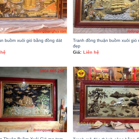
ận buồm xuôi gió bằng đồng dát
Tranh đồng thuận buồm xuôi gió 
đẹp
 hệ
Liên hệ