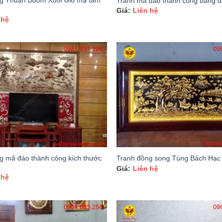
g Thuận Buồm Xuôi Gió mạ tam
Tranh mã đáo thành công bằng 
Liên hệ
 hệ
g mã đáo thành công kích thước
Tranh đồng song Tùng Bách Hạc
Liên hệ
 hệ