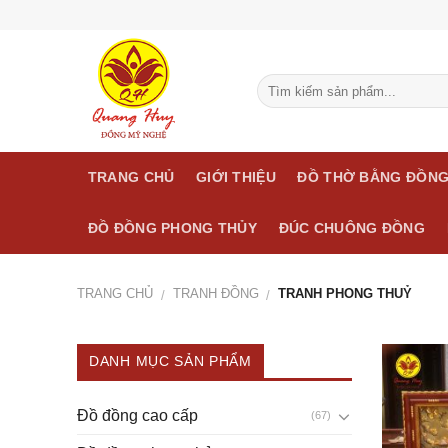
Skip
to
content
TRANG CHỦ
GIỚI THIỆU
ĐỒ THỜ BẰNG ĐỒN
ĐỒ ĐỒNG PHONG THỦY
ĐÚC CHUÔNG ĐỒNG
TRANG CHỦ
TRANH ĐỒNG
TRANH PHONG THUỶ
/
/
DANH MỤC SẢN PHẨM
Đồ đồng cao cấp
(67)