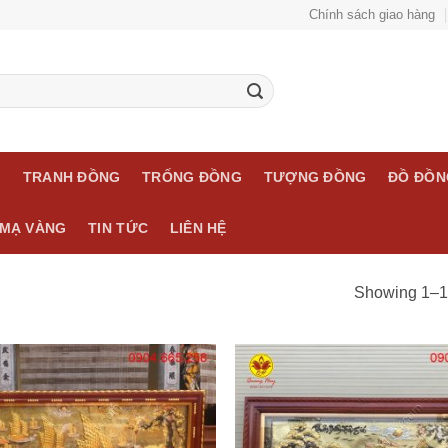
Chính sách giao hàng
G
TRANH ĐỒNG
TRỐNG ĐỒNG
TƯỢNG ĐỒNG
ĐỒ ĐỒN
MẠ VÀNG
TIN TỨC
LIÊN HỆ
Showing 1–12