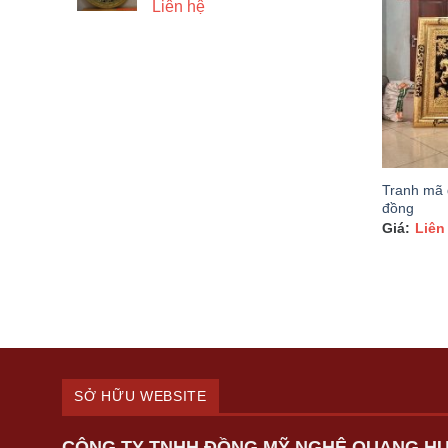
Liên hệ
Tranh mã 
đồng
Liên
SỞ HỮU WEBSITE
CÔNG TY TNHH ĐỒNG MỸ NGHỆ QUANG H