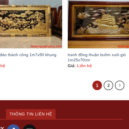
đáo thành công 1m7x90 khung
tranh đồng thuận buồm xuôi gió
1m25x70cm
 hệ
Liên hệ
1
2
THÔNG TIN LIÊN HỆ
UY