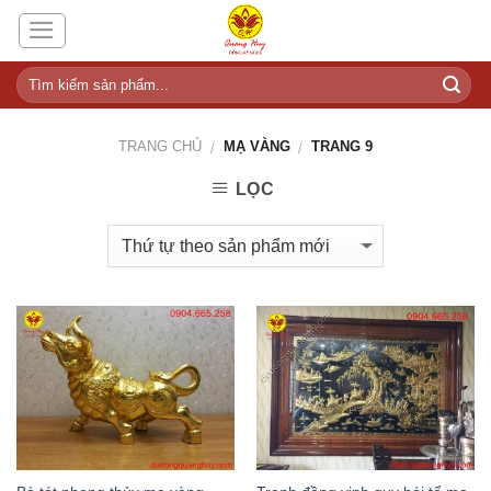
Skip
to
content
TRANG CHỦ
MẠ VÀNG
TRANG 9
/
/
LỌC