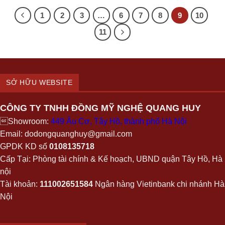
1
2
3
…
6
7
8
9
10
11
SỞ HỮU WEBSITE
CÔNG TY TNHH ĐỒNG MỸ NGHỆ QUANG HUY
Showroom:
449 Âu Cơ, Tây Hồ, thành phố Hà Nội
Email: dodongquanghuy@gmail.com
GPDK KD số
0108135718
Cấp Tại: Phòng tài chính & Kế hoạch, UBND quận Tây Hồ, Hà
nội
Tài khoản:
111002651584
Ngân hàng Vietinbank chi nhánh Hà
Nội