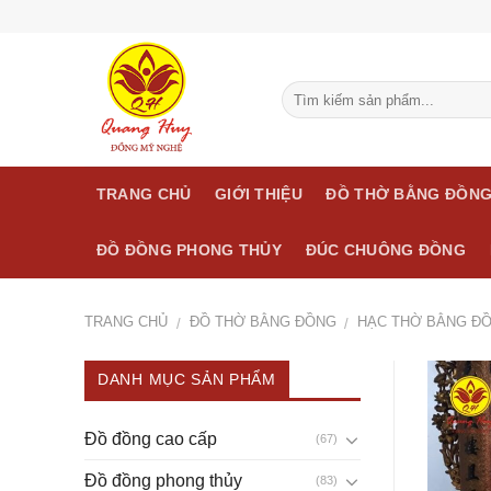
Skip
to
content
TRANG CHỦ
GIỚI THIỆU
ĐỒ THỜ BẰNG ĐỒN
ĐỒ ĐỒNG PHONG THỦY
ĐÚC CHUÔNG ĐỒNG
TRANG CHỦ
ĐỒ THỜ BẰNG ĐỒNG
HẠC THỜ BẰNG Đ
/
/
DANH MỤC SẢN PHẨM
Đồ đồng cao cấp
(67)
Đồ đồng phong thủy
(83)