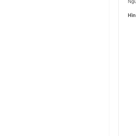
Ngu
Hìn