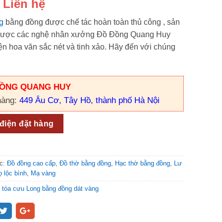
Liên hệ
g
bằng đồng được chế tác hoàn toàn thủ công , sản
ược các nghệ nhân xưởng Đồ Đồng Quang Huy
ện hoa văn sắc nét và tinh xảo. Hãy đến với chúng
ĐỒNG QUANG HUY
àng:
449 Âu Cơ, Tây Hồ, thành phố Hà Nội
 điện đặt hàng
c:
Đồ đồng cao cấp
,
Đồ thờ bằng đồng
,
Hạc thờ bằng đồng
,
Lư
ọ lộc bình
,
Mạ vàng
:
tòa cưu Long bằng đồng dát vàng