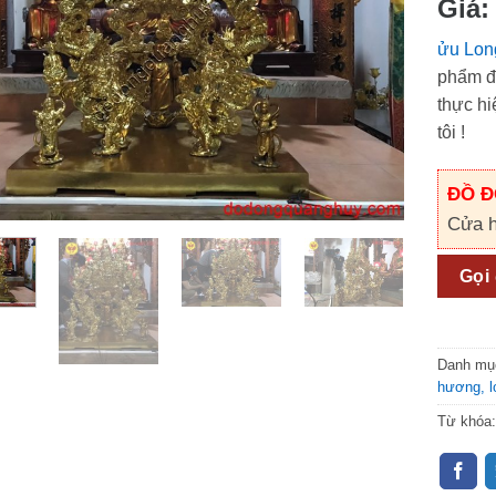
ửu Lon
phẩm đ
thực hi
tôi !
ĐỒ 
Cửa h
Gọi
Danh mụ
hương, l
Từ khóa