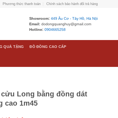
Phương thức thanh toán
Chính sách bảo hành đổi trả hàng
Showroom:
449 Âu Cơ - Tây Hồ, Hà Nội
Email:
dodongquanghuy@gmail.com
Hotline:
0904665258
G QUÀ TẶNG
ĐỒ ĐỒNG CAO CẤP
 cửu Long bằng đồng dát
g cao 1m45