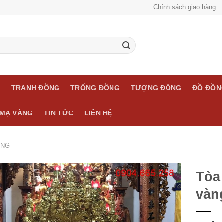
Chính sách giao hàng
G
TRANH ĐỒNG
TRỐNG ĐỒNG
TƯỢNG ĐỒNG
ĐỒ ĐỒN
MẠ VÀNG
TIN TỨC
LIÊN HỆ
ỒNG
Tòa
vàn