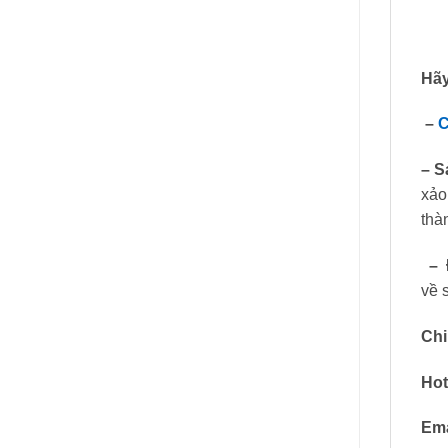
Hãy
–
C
– S
xảo
thà
– Đ
về 
Chi 
Hot
Ema